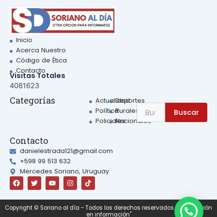
Inicio
Acerca Nuestro
Código de Ética
Contacto
Visitas Totales
4081623
Sear
Categorías
Actualidad
Deportes
Search
Política
Rurales
Buscar
for:
Policiales
Nacionales
Contacto
danielestrada121@gmail.com
+598 99 513 632
Mercedes Soriano, Uruguay
F
T
Y
I
a
w
o
n
c
i
u
s
e
t
t
t
b
t
u
a
Copyright © Soriano al día - Todos los derechos reservados | "Otra opción
o
e
b
g
en información"