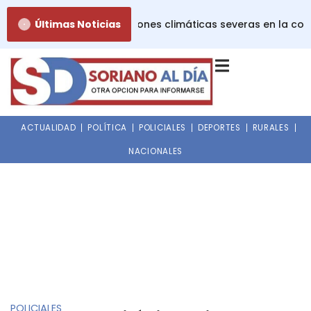
Ir
ió alerta roja por condiciones climáticas severas en la cos
Últimas Noticias
al
contenido
ACTUALIDAD
POLÍTICA
POLICIALES
DEPORTES
RURALES
NACIONALES
POLICIALES