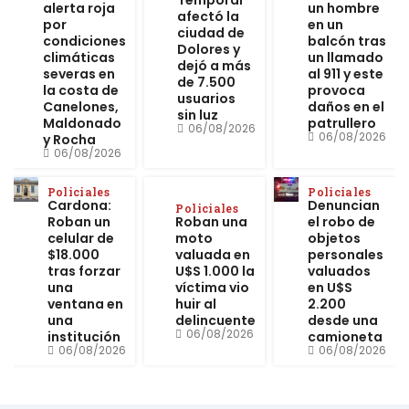
alerta roja
un hombre
afectó la
por
en un
ciudad de
condiciones
balcón tras
Dolores y
climáticas
un llamado
dejó a más
severas en
al 911 y este
de 7.500
la costa de
provoca
usuarios
Canelones,
daños en el
sin luz
Maldonado
patrullero
06/08/2026
06/08/2026
y Rocha
06/08/2026
Policiales
Policiales
Cardona:
Denuncian
Policiales
Roban un
Roban una
el robo de
celular de
moto
objetos
$18.000
valuada en
personales
tras forzar
U$S 1.000 la
valuados
una
víctima vio
en U$S
ventana en
huir al
2.200
una
delincuente
desde una
06/08/2026
institución
camioneta
06/08/2026
06/08/2026