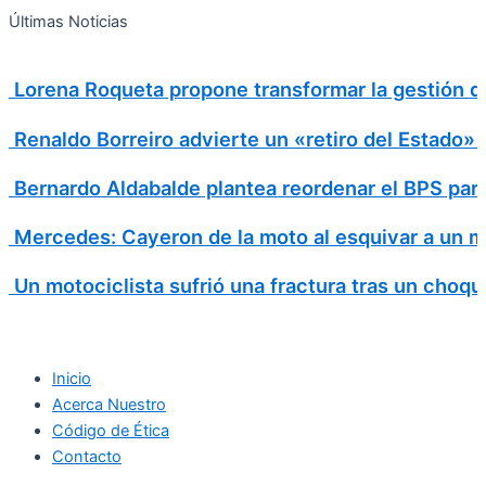
Search
Ir
Search
Últimas Noticias
al
for:
contenido
Lorena Roqueta propone transformar la gestión d
Renaldo Borreiro advierte un «retiro del Estado»
Bernardo Aldabalde plantea reordenar el BPS para 
Mercedes: Cayeron de la moto al esquivar a un m
Un motociclista sufrió una fractura tras un choqu
Inicio
Acerca Nuestro
Código de Ética
Contacto