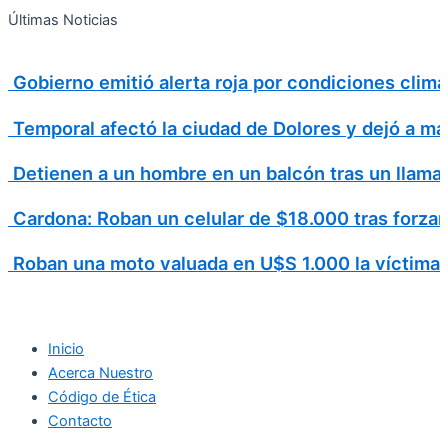
Search
Ir
Search
Últimas Noticias
al
for:
contenido
Gobierno emitió alerta roja por condiciones cli
Temporal afectó la ciudad de Dolores y dejó a má
Detienen a un hombre en un balcón tras un llamad
Cardona: Roban un celular de $18.000 tras forzar
Roban una moto valuada en U$S 1.000 la víctima v
Inicio
Acerca Nuestro
Código de Ética
Contacto