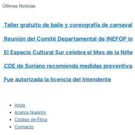
Search
Ir
Search
Últimas Noticias
al
for:
contenido
Taller gratuito de baile y coreografía de carnava
Reunión del Comité Departamental de INEFOP imp
El Espacio Cultural Sur celebra el Mes de la Niñe
CDE de Soriano recomienda medidas preventivas
Fue autorizada la licencia del Intendente
Inicio
Acerca Nuestro
Código de Ética
Contacto