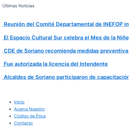
Search
Ir
Search
Últimas Noticias
al
for:
contenido
Reunión del Comité Departamental de INEFOP imp
El Espacio Cultural Sur celebra el Mes de la Niñe
CDE de Soriano recomienda medidas preventivas
Fue autorizada la licencia del Intendente
Alcaldes de Soriano participaron de capacitación
Inicio
Acerca Nuestro
Código de Ética
Contacto