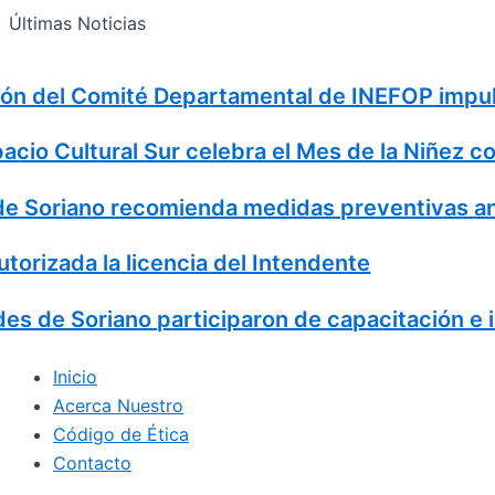
Search
Ir
Search
Últimas Noticias
al
for:
contenido
n del Comité Departamental de INEFOP impulsa
acio Cultural Sur celebra el Mes de la Niñez con
 Soriano recomienda medidas preventivas ant
torizada la licencia del Intendente
es de Soriano participaron de capacitación e i
Inicio
Acerca Nuestro
Código de Ética
Contacto