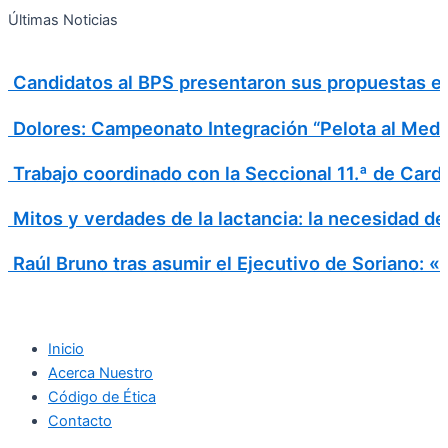
Search
Ir
Search
Últimas Noticias
al
for:
contenido
Candidatos al BPS presentaron sus propuestas en 
Dolores: Campeonato Integración “Pelota al Medi
Trabajo coordinado con la Seccional 11.ª de Card
Mitos y verdades de la lactancia: la necesidad d
Raúl Bruno tras asumir el Ejecutivo de Soriano: 
Inicio
Acerca Nuestro
Código de Ética
Contacto