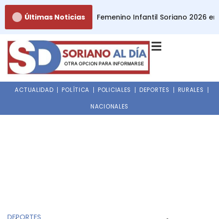
Ir
tará el programa Fútbol Femenino Infantil Soriano 2026 en 
Últimas Noticias
al
contenido
ACTUALIDAD
POLÍTICA
POLICIALES
DEPORTES
RURALES
NACIONALES
DEPORTES