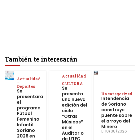
También te interesarán
Actualidad
Actualidad
CULTURA
Deportes
Se
Se
presenta
Uncategorized
presentará
Intendencia
una nueva
el
de Soriano
edición del
programa
construye
ciclo
Fútbol
puente sobre
“Otras
Femenino
el arroyo del
Músicas”
Infantil
Minero
en el
Soriano
10/08/2026
Auditorio
2026 en
de UTEC