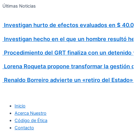
Search
Ir
Search
Últimas Noticias
al
for:
contenido
Investigan hurto de efectos evaluados en $ 40
Investigan hecho en el que un hombre resultó h
Procedimiento del GRT finaliza con un detenido 
Lorena Roqueta propone transformar la gestión d
Renaldo Borreiro advierte un «retiro del Estado»
Inicio
Acerca Nuestro
Código de Ética
Contacto