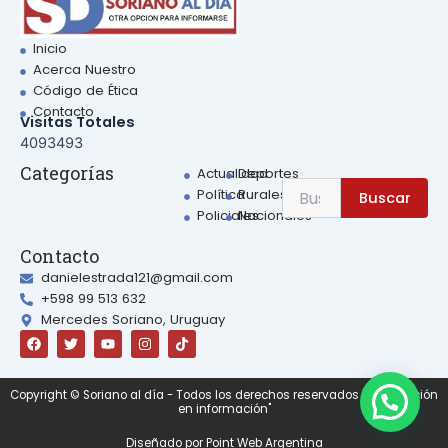
Inicio
Acerca Nuestro
Código de Ética
Contacto
Visitas Totales
4093493
Sear
Categorías
Actualidad
Deportes
Search
Política
Rurales
Buscar
for:
Policiales
Nacionales
Contacto
danielestrada121@gmail.com
+598 99 513 632
Mercedes Soriano, Uruguay
F
T
Y
I
a
w
o
n
c
i
u
s
e
t
t
t
b
t
u
a
Copyright © Soriano al día - Todos los derechos reservados | "Otra opción
o
e
b
g
en información"
o
r
e
r
k
a
Diseñado por Point Web Argentina
m