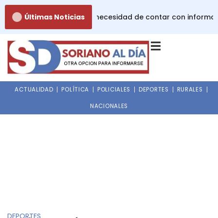
Ir
dades de la lactancia: la necesidad de contar con informac
Últimas Noticias
al
contenido
ACTUALIDAD
POLÍTICA
POLICIALES
DEPORTES
RURALES
NACIONALES
DEPORTES