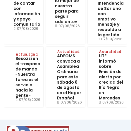
lo mejor de
de contar
Intendencia
nuestra
con
de Soriano
parte para
información
con
seguir
y apoyo
emotivo
adelante»
comunitario
mensaje y
07/08/2026
07/08/2026
respaldo a
la gestión
07/08/2026
Actualidad
Actualidad
Actualidad
ADEOMS
UTE
Besozzi en
convoca a
informó
el traspaso
Asamblea
sobre
de mando:
Ordinaria
Emisión de
«Nuestra
para este
alerta por
tarea es el
sábado 8
crecida del
servicio
de agosto
Río Negro
hacia la
en el Hogar
en
gente»
Español
Mercedes
07/08/2026
07/08/2026
07/08/2026