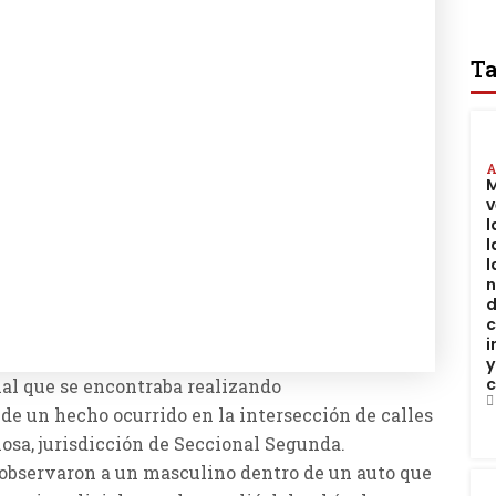
Ta
A
M
v
l
l
l
n
d
i
y
c
icial que se encontraba realizando
e un hecho ocurrido en la intersección de calles
osa, jurisdicción de Seccional Segunda.
s observaron a un masculino dentro de un auto que