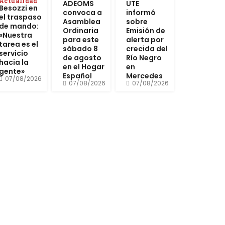
Actualidad
ADEOMS
UTE
Besozzi en
convoca a
informó
el traspaso
Asamblea
sobre
de mando:
Ordinaria
Emisión de
«Nuestra
para este
alerta por
tarea es el
sábado 8
crecida del
servicio
de agosto
Río Negro
hacia la
en el Hogar
en
gente»
Español
Mercedes
07/08/2026
07/08/2026
07/08/2026