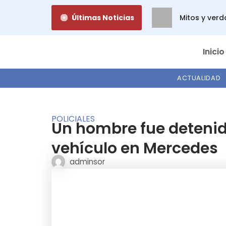
Ir
Últimas Noticias
Mitos y verd
al
contenido
Inicio
ACTUALIDAD
POLICIALES
Un hombre fue detenido
vehículo en Mercedes
adminsor