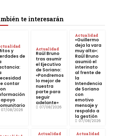
mbién te interesarán
Actualidad
«Guillermo
deja la vara
ctualidad
Actualidad
itos y
muy alta»:
Raúl Bruno
erdades de
Raúl Bruno
tras asumir
a
asumió el
el Ejecutivo
actancia:
interinato
de Soriano:
a
al frente de
«Pondremos
ecesidad
la
lo mejor de
e contar
Intendencia
nuestra
con
de Soriano
parte para
nformación
con
seguir
 apoyo
emotivo
adelante»
omunitario
mensaje y
07/08/2026
07/08/2026
respaldo a
la gestión
07/08/2026
Actualidad
Actualidad