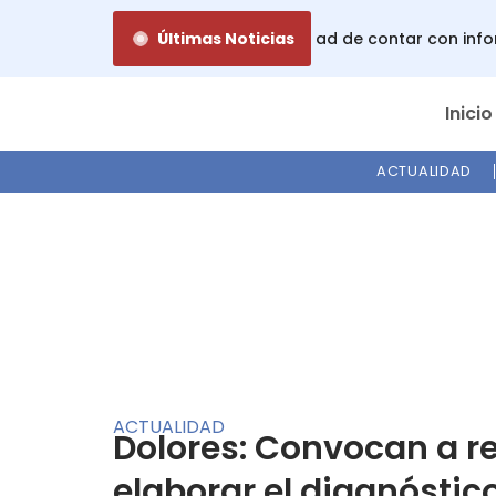
Ir
verdades de la lactancia: la necesidad de contar con infor
Últimas Noticias
al
contenido
Inicio
ACTUALIDAD
ACTUALIDAD
Dolores: Convocan a r
elaborar el diagnóstic