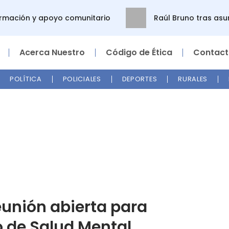
mación y apoyo comunitario
Raúl Bruno tras asumir
Acerca Nuestro
Código de Ética
Contact
POLÍTICA
POLICIALES
DEPORTES
RURALES
eunión abierta para
o de Salud Mental