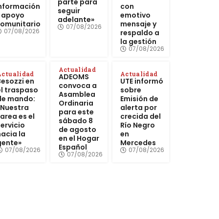
parte para
nformación
con
seguir
 apoyo
emotivo
adelante»
omunitario
mensaje y
07/08/2026
07/08/2026
respaldo a
la gestión
07/08/2026
Actualidad
Actualidad
Actualidad
ADEOMS
Besozzi en
UTE informó
convoca a
el traspaso
sobre
Asamblea
de mando:
Emisión de
Ordinaria
«Nuestra
alerta por
para este
tarea es el
crecida del
sábado 8
servicio
Río Negro
de agosto
hacia la
en
en el Hogar
gente»
Mercedes
Español
07/08/2026
07/08/2026
07/08/2026