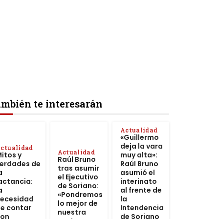
mbién te interesarán
Actualidad
«Guillermo
deja la vara
ctualidad
Actualidad
itos y
muy alta»:
Raúl Bruno
erdades de
Raúl Bruno
tras asumir
a
asumió el
el Ejecutivo
actancia:
interinato
de Soriano:
a
al frente de
«Pondremos
ecesidad
la
lo mejor de
e contar
Intendencia
nuestra
con
de Soriano