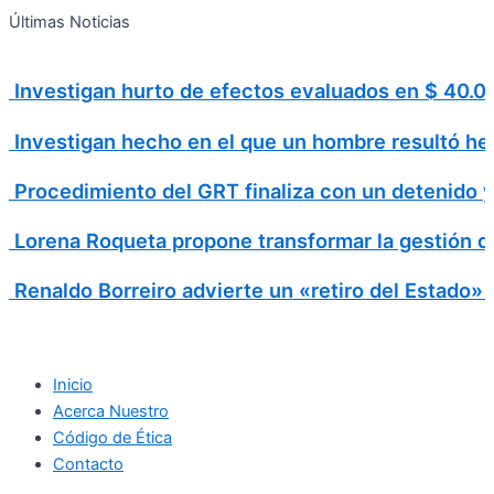
Search
Ir
Search
Últimas Noticias
al
for:
contenido
Investigan hurto de efectos evaluados en $ 40
Investigan hecho en el que un hombre resultó h
Procedimiento del GRT finaliza con un detenido 
Lorena Roqueta propone transformar la gestión d
Renaldo Borreiro advierte un «retiro del Estado»
Inicio
Acerca Nuestro
Código de Ética
Contacto