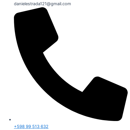
danielestrada121@gmail.com
+598 99 513 632