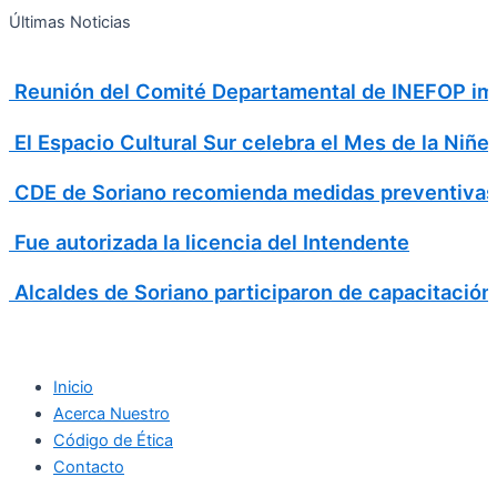
Search
Ir
Search
Últimas Noticias
al
for:
contenido
Reunión del Comité Departamental de INEFOP imp
El Espacio Cultural Sur celebra el Mes de la Niñe
CDE de Soriano recomienda medidas preventivas
Fue autorizada la licencia del Intendente
Alcaldes de Soriano participaron de capacitación
Inicio
Acerca Nuestro
Código de Ética
Contacto