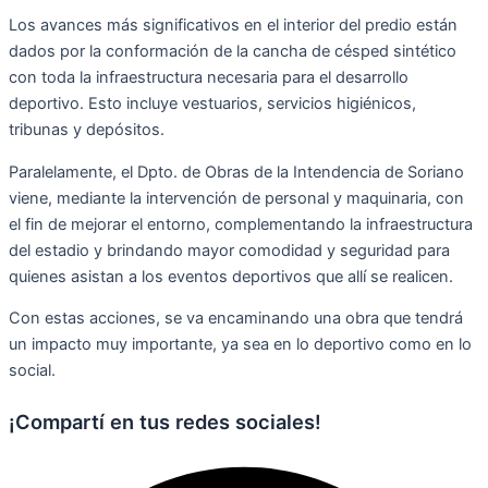
Los avances m
á
s significativos en el interior del predio est
á
n
dados por la conformaci
ó
n de la cancha de c
é
sped sint
é
tico
con toda la infraestructura necesaria para el desarrollo
deportivo. Esto incluye vestuarios, servicios higi
é
nicos,
tribunas y dep
ó
sitos.
Paralelamente, el Dpto. de Obras de la Intendencia de Soriano
viene, mediante la intervención de personal y maquinaria, con
el fin de mejorar el entorno, complementando la infraestructura
del estadio y brindando mayor comodidad y seguridad para
quienes asistan a los eventos deportivos que all
í
se realicen
.
Con estas acciones, se va encaminando una obra que tendrá
un impacto muy importante, ya sea en lo deportivo como en lo
social.
¡Compartí en tus redes sociales!