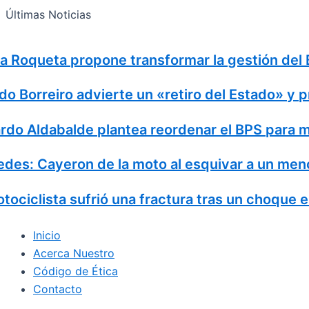
Search
Ir
Search
Últimas Noticias
al
for:
contenido
 Roqueta propone transformar la gestión del B
o Borreiro advierte un «retiro del Estado» y p
do Aldabalde plantea reordenar el BPS para mejo
es: Cayeron de la moto al esquivar a un meno
ciclista sufrió una fractura tras un choque en 
Inicio
Acerca Nuestro
Código de Ética
Contacto