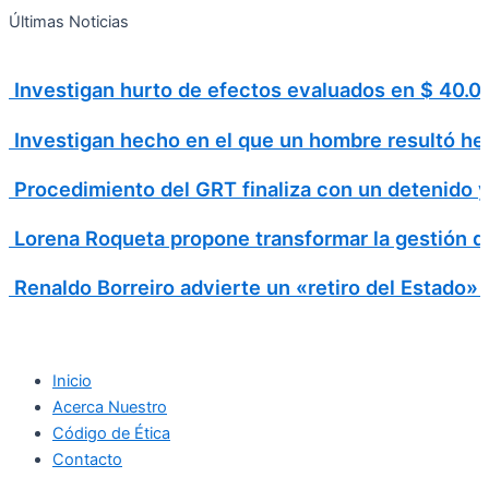
Search
Ir
Search
Últimas Noticias
al
for:
contenido
Investigan hurto de efectos evaluados en $ 40
Investigan hecho en el que un hombre resultó h
Procedimiento del GRT finaliza con un detenido 
Lorena Roqueta propone transformar la gestión d
Renaldo Borreiro advierte un «retiro del Estado»
Inicio
Acerca Nuestro
Código de Ética
Contacto