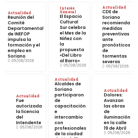
Actualidad
Interés
CDE de
General
Actualidad
El Espacio
Reunión del
Soriano
Cultural
Comité
recomienda
Sur celebra
Departamental
medidas
el Mes de la
de INEFOP
preventivas
Niñez con
impulsa la
ante
la
formación y el
pronósticos
propuesta
empleo en
de
«Del Libro
Soriano
tormentas
al Barro»
05/08/2026
severas
05/08/2026
05/08/2026
Actualidad
Alcaldes de
Soriano
Actualidad
participaron
Dolores:
Actualidad
Fue
de
Avanzan
autorizada
capacitación
las obras
la licencia
e
de
del
intercambio
iluminación
Intendente
con
en la calle
05/08/2026
profesionales
19 de Abril
05/08/2026
de la ciudad