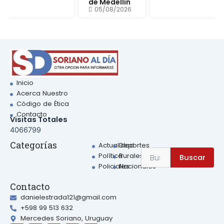
de Medellín
05/08/2026
Inicio
Acerca Nuestro
Código de Ética
Contacto
Visitas Totales
4066799
Sear
Categorías
Actualidad
Deportes
Search
Política
Rurales
Buscar
for:
Policiales
Nacionales
Contacto
danielestrada121@gmail.com
+598 99 513 632
Mercedes Soriano, Uruguay