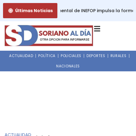
Ir
ión del Comité Departamental de INEFOP impulsa la formació
Últimas Noticias
al
contenido
ACTUALIDAD
POLÍTICA
POLICIALES
DEPORTES
RURALES
NACIONALES
ACTUALIDAD