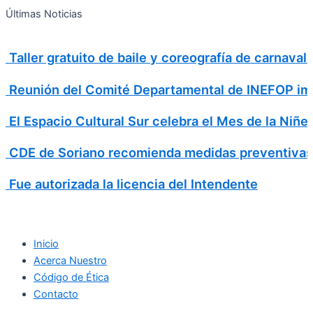
Search
Ir
Search
Últimas Noticias
al
for:
contenido
Taller gratuito de baile y coreografía de carnava
Reunión del Comité Departamental de INEFOP imp
El Espacio Cultural Sur celebra el Mes de la Niñe
CDE de Soriano recomienda medidas preventivas
Fue autorizada la licencia del Intendente
Inicio
Acerca Nuestro
Código de Ética
Contacto