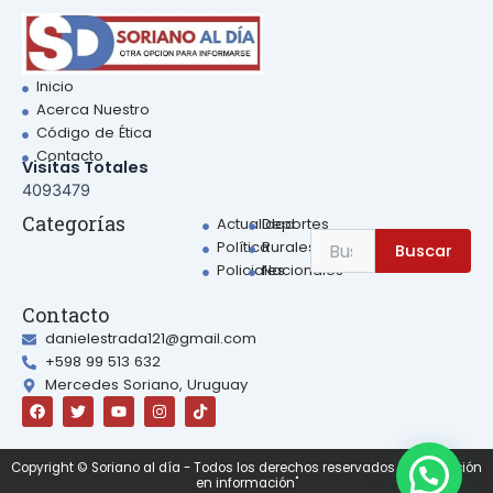
Inicio
Acerca Nuestro
Código de Ética
Contacto
Visitas Totales
4093479
Sear
Categorías
Actualidad
Deportes
Search
Política
Rurales
Buscar
for:
Policiales
Nacionales
Contacto
danielestrada121@gmail.com
+598 99 513 632
Mercedes Soriano, Uruguay
F
T
Y
I
a
w
o
n
c
i
u
s
e
t
t
t
b
t
u
a
Copyright © Soriano al día - Todos los derechos reservados | "Otra opción
o
e
b
g
en información"