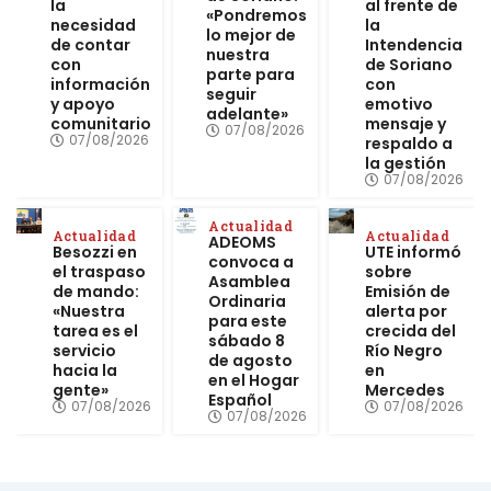
la
al frente de
«Pondremos
necesidad
la
lo mejor de
de contar
Intendencia
nuestra
con
de Soriano
parte para
información
con
seguir
y apoyo
emotivo
adelante»
comunitario
mensaje y
07/08/2026
07/08/2026
respaldo a
la gestión
07/08/2026
Actualidad
Actualidad
Actualidad
ADEOMS
Besozzi en
UTE informó
convoca a
el traspaso
sobre
Asamblea
de mando:
Emisión de
Ordinaria
«Nuestra
alerta por
para este
tarea es el
crecida del
sábado 8
servicio
Río Negro
de agosto
hacia la
en
en el Hogar
gente»
Mercedes
Español
07/08/2026
07/08/2026
07/08/2026