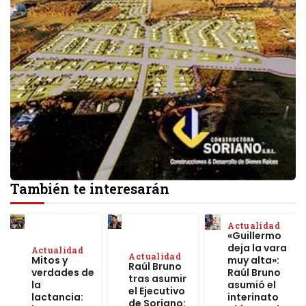
También te interesarán
Actualidad
«Guillermo
deja la vara
Actualidad
Actualidad
Mitos y
muy alta»:
Raúl Bruno
verdades de
Raúl Bruno
tras asumir
la
asumió el
el Ejecutivo
lactancia:
interinato
de Soriano: