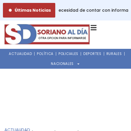
Ir
ades de la lactancia: la necesidad de contar con informaci
Últimas Noticias
al
contenido
ACTUALIDAD
POLÍTICA
POLICIALES
DEPORTES
RURALES
NACIONALES
ACTUALIDAD