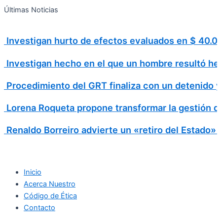
Search
Ir
Search
Últimas Noticias
al
for:
contenido
Investigan hurto de efectos evaluados en $ 40
Investigan hecho en el que un hombre resultó h
Procedimiento del GRT finaliza con un detenido 
Lorena Roqueta propone transformar la gestión d
Renaldo Borreiro advierte un «retiro del Estado»
Inicio
Acerca Nuestro
Código de Ética
Contacto