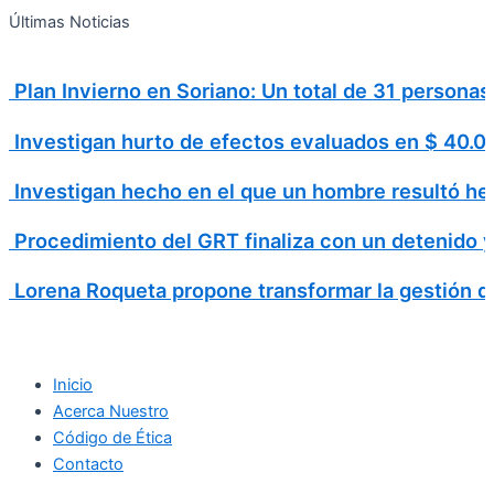
Search
Ir
Search
Últimas Noticias
al
for:
contenido
Plan Invierno en Soriano: Un total de 31 personas 
Investigan hurto de efectos evaluados en $ 40
Investigan hecho en el que un hombre resultó h
Procedimiento del GRT finaliza con un detenido 
Lorena Roqueta propone transformar la gestión d
Inicio
Acerca Nuestro
Código de Ética
Contacto