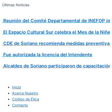
Search
Ir
Search
Últimas Noticias
al
for:
contenido
Reunión del Comité Departamental de INEFOP imp
El Espacio Cultural Sur celebra el Mes de la Niñe
CDE de Soriano recomienda medidas preventivas
Fue autorizada la licencia del Intendente
Alcaldes de Soriano participaron de capacitación
Inicio
Acerca Nuestro
Código de Ética
Contacto