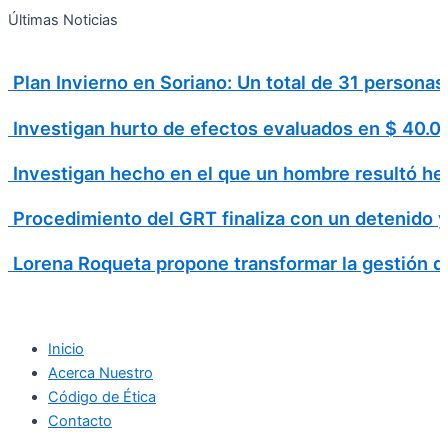
Search
Ir
Search
Últimas Noticias
al
for:
contenido
Plan Invierno en Soriano: Un total de 31 personas 
Investigan hurto de efectos evaluados en $ 40
Investigan hecho en el que un hombre resultó h
Procedimiento del GRT finaliza con un detenido 
Lorena Roqueta propone transformar la gestión d
Inicio
Acerca Nuestro
Código de Ética
Contacto