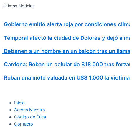
Search
Ir
Search
Últimas Noticias
al
for:
contenido
Gobierno emitió alerta roja por condiciones cli
Temporal afectó la ciudad de Dolores y dejó a má
Detienen a un hombre en un balcón tras un llamad
Cardona: Roban un celular de $18.000 tras forzar
Roban una moto valuada en U$S 1.000 la víctima v
Inicio
Acerca Nuestro
Código de Ética
Contacto