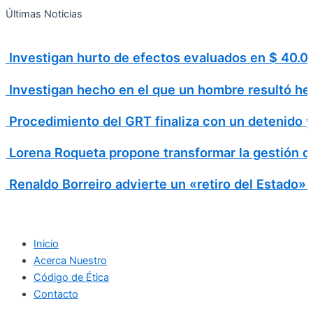
Search
Ir
Search
Últimas Noticias
al
for:
contenido
Investigan hurto de efectos evaluados en $ 40
Investigan hecho en el que un hombre resultó h
Procedimiento del GRT finaliza con un detenido 
Lorena Roqueta propone transformar la gestión d
Renaldo Borreiro advierte un «retiro del Estado»
Inicio
Acerca Nuestro
Código de Ética
Contacto