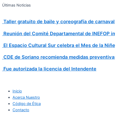
Search
Ir
Search
Últimas Noticias
al
for:
contenido
Taller gratuito de baile y coreografía de carnava
Reunión del Comité Departamental de INEFOP imp
El Espacio Cultural Sur celebra el Mes de la Niñe
CDE de Soriano recomienda medidas preventivas
Fue autorizada la licencia del Intendente
Inicio
Acerca Nuestro
Código de Ética
Contacto