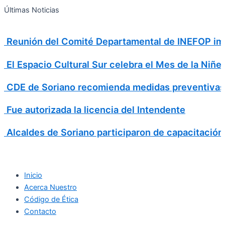
Search
Ir
Search
Últimas Noticias
al
for:
contenido
Reunión del Comité Departamental de INEFOP imp
El Espacio Cultural Sur celebra el Mes de la Niñe
CDE de Soriano recomienda medidas preventivas
Fue autorizada la licencia del Intendente
Alcaldes de Soriano participaron de capacitación
Inicio
Acerca Nuestro
Código de Ética
Contacto