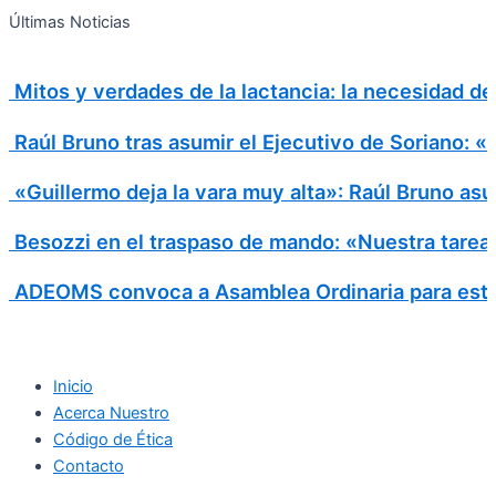
Search
Ir
Search
Últimas Noticias
al
for:
contenido
Mitos y verdades de la lactancia: la necesidad d
Raúl Bruno tras asumir el Ejecutivo de Soriano: 
«Guillermo deja la vara muy alta»: Raúl Bruno asu
Besozzi en el traspaso de mando: «Nuestra tarea e
ADEOMS convoca a Asamblea Ordinaria para este
Inicio
Acerca Nuestro
Código de Ética
Contacto