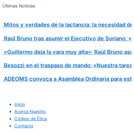
Search
Ir
Search
Últimas Noticias
al
for:
contenido
Mitos y verdades de la lactancia: la necesidad d
Raúl Bruno tras asumir el Ejecutivo de Soriano: 
«Guillermo deja la vara muy alta»: Raúl Bruno asu
Besozzi en el traspaso de mando: «Nuestra tarea e
ADEOMS convoca a Asamblea Ordinaria para este
Inicio
Acerca Nuestro
Código de Ética
Contacto