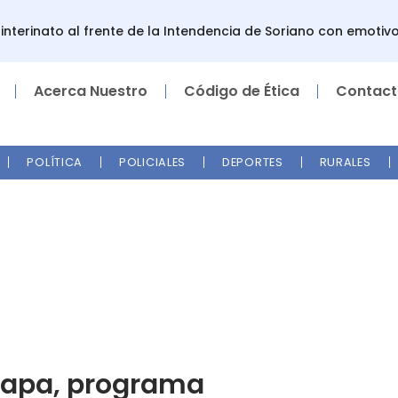
rinato al frente de la Intendencia de Soriano con emotivo men
Acerca Nuestro
Código de Ética
Contact
POLÍTICA
POLICIALES
DEPORTES
RURALES
tapa, programa