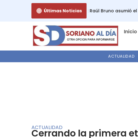
Ir
«Guillermo deja la vara muy alta»: Raúl Bruno asumió el inte
Últimas Noticias
al
contenido
Inicio
ACTUALIDAD
ACTUALIDAD
Cerrando la primera e