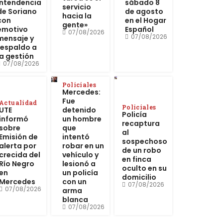
Intendencia
sábado 8
servicio
de Soriano
de agosto
hacia la
con
en el Hogar
gente»
emotivo
Español
07/08/2026
07/08/2026
mensaje y
respaldo a
la gestión
07/08/2026
Policiales
Mercedes:
Fue
Actualidad
Policiales
UTE
detenido
Policía
informó
un hombre
recaptura
sobre
que
al
Emisión de
intentó
sospechoso
alerta por
robar en un
de un robo
crecida del
vehículo y
en finca
Río Negro
lesionó a
oculto en su
en
un policía
domicilio
Mercedes
con un
07/08/2026
07/08/2026
arma
blanca
07/08/2026