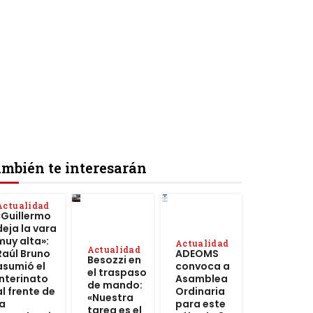
mbién te interesarán
Actualidad
«Guillermo
deja la vara
muy alta»:
Actualidad
Actualidad
Raúl Bruno
ADEOMS
Besozzi en
asumió el
convoca a
el traspaso
interinato
Asamblea
de mando:
al frente de
Ordinaria
«Nuestra
la
para este
tarea es el