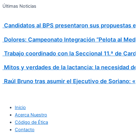
Search
Ir
Search
Últimas Noticias
al
for:
contenido
Candidatos al BPS presentaron sus propuestas en 
Dolores: Campeonato Integración “Pelota al Medi
Trabajo coordinado con la Seccional 11.ª de Card
Mitos y verdades de la lactancia: la necesidad d
Raúl Bruno tras asumir el Ejecutivo de Soriano: 
Inicio
Acerca Nuestro
Código de Ética
Contacto