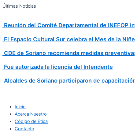
Search
Ir
Search
Últimas Noticias
al
for:
contenido
Reunión del Comité Departamental de INEFOP imp
El Espacio Cultural Sur celebra el Mes de la Niñe
CDE de Soriano recomienda medidas preventivas
Fue autorizada la licencia del Intendente
Alcaldes de Soriano participaron de capacitación
Inicio
Acerca Nuestro
Código de Ética
Contacto