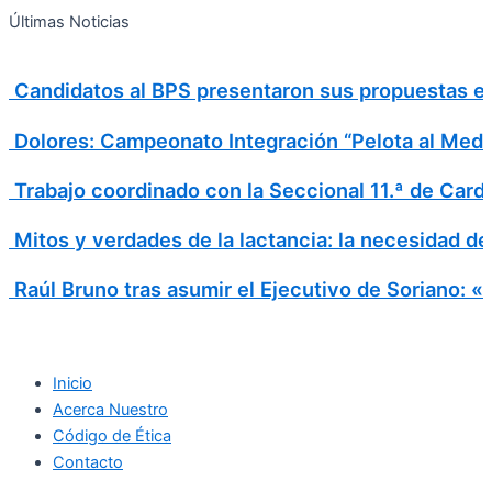
Search
Ir
Search
Últimas Noticias
al
for:
contenido
Candidatos al BPS presentaron sus propuestas en 
Dolores: Campeonato Integración “Pelota al Medi
Trabajo coordinado con la Seccional 11.ª de Card
Mitos y verdades de la lactancia: la necesidad d
Raúl Bruno tras asumir el Ejecutivo de Soriano: 
Inicio
Acerca Nuestro
Código de Ética
Contacto