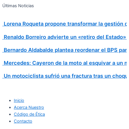
Search
Ir
Search
Últimas Noticias
al
for:
contenido
Lorena Roqueta propone transformar la gestión d
Renaldo Borreiro advierte un «retiro del Estado»
Bernardo Aldabalde plantea reordenar el BPS para 
Mercedes: Cayeron de la moto al esquivar a un m
Un motociclista sufrió una fractura tras un choqu
Inicio
Acerca Nuestro
Código de Ética
Contacto