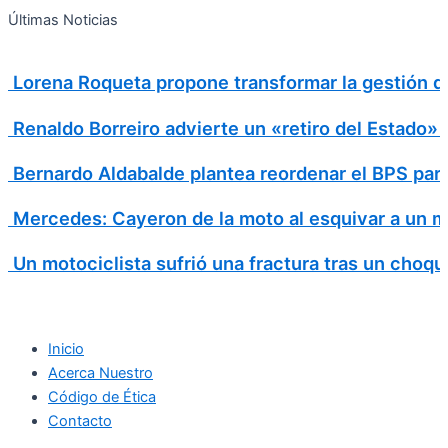
Search
Ir
Search
Últimas Noticias
al
for:
contenido
Lorena Roqueta propone transformar la gestión d
Renaldo Borreiro advierte un «retiro del Estado»
Bernardo Aldabalde plantea reordenar el BPS para 
Mercedes: Cayeron de la moto al esquivar a un m
Un motociclista sufrió una fractura tras un choqu
Inicio
Acerca Nuestro
Código de Ética
Contacto