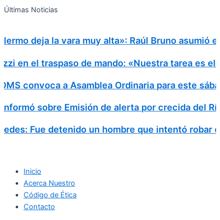
Search
Ir
Search
Últimas Noticias
al
for:
contenido
lermo deja la vara muy alta»: Raúl Bruno asumió el 
zi en el traspaso de mando: «Nuestra tarea es el s
MS convoca a Asamblea Ordinaria para este sábado
informó sobre Emisión de alerta por crecida del R
des: Fue detenido un hombre que intentó robar en 
Inicio
Acerca Nuestro
Código de Ética
Contacto