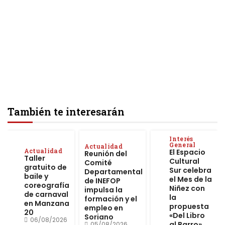
También te interesarán
Interés
General
Actualidad
Actualidad
El Espacio
Reunión del
Taller
Cultural
Comité
gratuito de
Sur celebra
Departamental
baile y
el Mes de la
de INEFOP
coreografía
Niñez con
impulsa la
de carnaval
la
formación y el
en Manzana
propuesta
empleo en
20
«Del Libro
Soriano
06/08/2026
al Barro»
05/08/2026