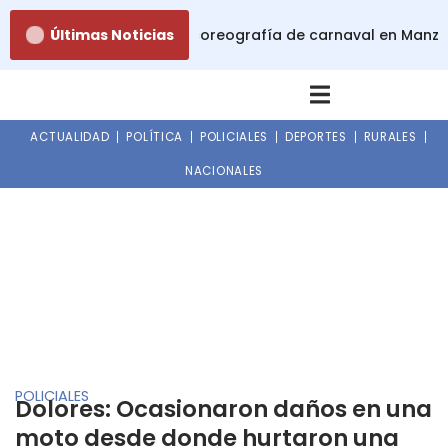
Ir
Taller gratuito de baile y coreografía de carnaval en Manza
Últimas Noticias
al
contenido
ACTUALIDAD
POLÍTICA
POLICIALES
DEPORTES
RURALES
NACIONALES
POLICIALES
Dolores: Ocasionaron daños en una
moto desde donde hurtaron una