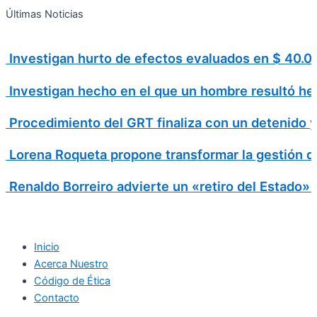
Search
Ir
Search
Últimas Noticias
al
for:
contenido
Investigan hurto de efectos evaluados en $ 40
Investigan hecho en el que un hombre resultó h
Procedimiento del GRT finaliza con un detenido 
Lorena Roqueta propone transformar la gestión d
Renaldo Borreiro advierte un «retiro del Estado»
Inicio
Acerca Nuestro
Código de Ética
Contacto