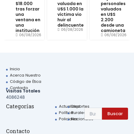
$18.000
valuada en
personales
tras forzar
U$S 1.000 la
valuados
una
víctima vio
en U$S
ventana en
huir al
2.200
una
delincuente
desde una
06/08/2026
institución
camioneta
06/08/2026
06/08/2026
Inicio
Acerca Nuestro
Código de Ética
Contacto
Visitas Totales
4086248
Sear
Categorías
Actualidad
Deportes
Search
Política
Rurales
Buscar
for:
Policiales
Nacionales
Contacto