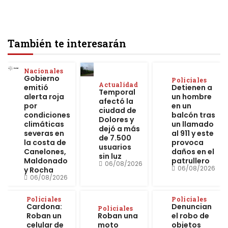
También te interesarán
Nacionales
Gobierno
Policiales
Actualidad
emitió
Detienen a
Temporal
alerta roja
un hombre
afectó la
por
en un
ciudad de
condiciones
balcón tras
Dolores y
climáticas
un llamado
dejó a más
severas en
al 911 y este
de 7.500
la costa de
provoca
usuarios
Canelones,
daños en el
sin luz
Maldonado
patrullero
06/08/2026
06/08/2026
y Rocha
06/08/2026
Policiales
Policiales
Cardona:
Denuncian
Policiales
Roban un
Roban una
el robo de
celular de
moto
objetos