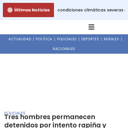
Ir
no emitió alerta roja por condiciones climáticas severas e
Últimas Noticias
al
contenido
ACTUALIDAD
POLÍTICA
POLICIALES
DEPORTES
RURALES
NACIONALES
POLICIALES
Tres hombres permanecen
detenidos por intento rapiña y