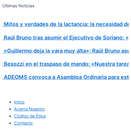
Search
Ir
Search
Últimas Noticias
al
for:
contenido
Mitos y verdades de la lactancia: la necesidad d
Raúl Bruno tras asumir el Ejecutivo de Soriano: 
«Guillermo deja la vara muy alta»: Raúl Bruno asu
Besozzi en el traspaso de mando: «Nuestra tarea e
ADEOMS convoca a Asamblea Ordinaria para este
Inicio
Acerca Nuestro
Código de Ética
Contacto