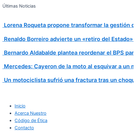
Search
Ir
Search
Últimas Noticias
al
for:
contenido
Lorena Roqueta propone transformar la gestión d
Renaldo Borreiro advierte un «retiro del Estado»
Bernardo Aldabalde plantea reordenar el BPS para 
Mercedes: Cayeron de la moto al esquivar a un m
Un motociclista sufrió una fractura tras un choqu
Inicio
Acerca Nuestro
Código de Ética
Contacto