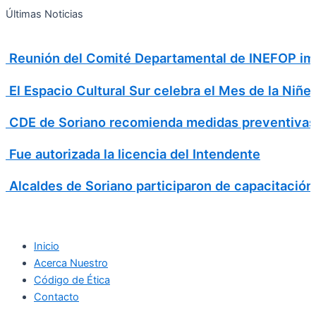
Search
Ir
Search
Últimas Noticias
al
for:
contenido
Reunión del Comité Departamental de INEFOP imp
El Espacio Cultural Sur celebra el Mes de la Niñe
CDE de Soriano recomienda medidas preventivas
Fue autorizada la licencia del Intendente
Alcaldes de Soriano participaron de capacitación
Inicio
Acerca Nuestro
Código de Ética
Contacto