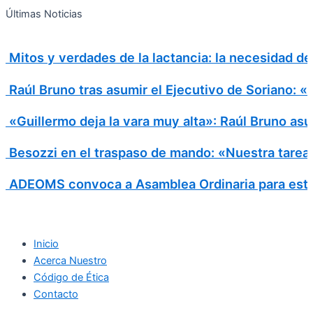
Search
Ir
Search
Últimas Noticias
al
for:
contenido
Mitos y verdades de la lactancia: la necesidad d
Raúl Bruno tras asumir el Ejecutivo de Soriano: 
«Guillermo deja la vara muy alta»: Raúl Bruno asu
Besozzi en el traspaso de mando: «Nuestra tarea e
ADEOMS convoca a Asamblea Ordinaria para este
Inicio
Acerca Nuestro
Código de Ética
Contacto