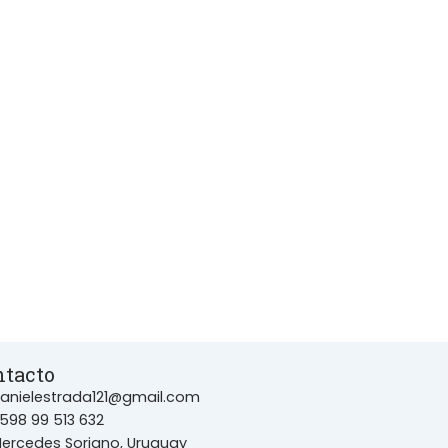
ntacto
anielestrada121@gmail.com
598 99 513 632
ercedes Soriano, Uruguay