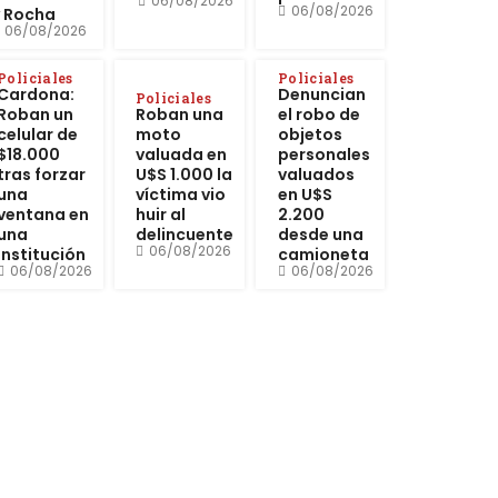
06/08/2026
06/08/2026
y Rocha
06/08/2026
Policiales
Policiales
Cardona:
Denuncian
Policiales
Roban un
Roban una
el robo de
celular de
moto
objetos
$18.000
valuada en
personales
tras forzar
U$S 1.000 la
valuados
una
víctima vio
en U$S
ventana en
huir al
2.200
una
delincuente
desde una
06/08/2026
institución
camioneta
06/08/2026
06/08/2026