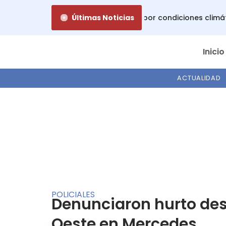
Ir
Gobierno emitió alerta roja por condiciones climáti
Últimas Noticias
al
contenido
Inicio
ACTUALIDAD
POLICIALES
Denunciaron hurto des
Oeste en Mercedes