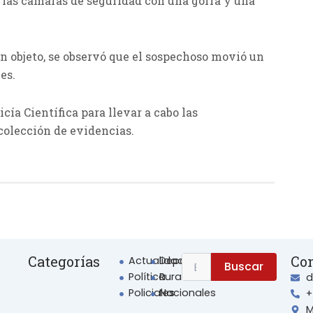
ió las cámaras de seguridad con una gorra y una
n objeto, se observó que el sospechoso movió un
es.
cía Científica para llevar a cabo las
colección de evidencias.
Search
Categorías
Co
Actualidad
Deportes
Search
Buscar
Política
Rurales
d
for:
Policiales
Nacionales
+
M