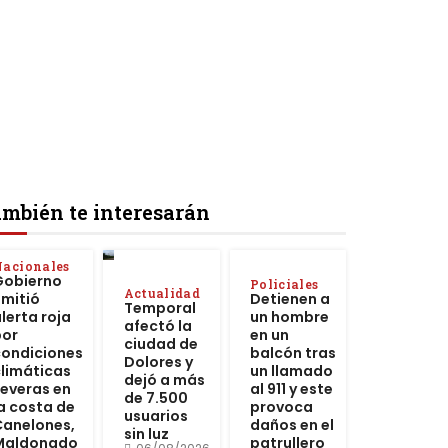
mbién te interesarán
acionales
Gobierno
Policiales
Actualidad
emitió
Detienen a
Temporal
lerta roja
un hombre
afectó la
por
en un
ciudad de
condiciones
balcón tras
Dolores y
climáticas
un llamado
dejó a más
severas en
al 911 y este
de 7.500
a costa de
provoca
usuarios
Canelones,
daños en el
sin luz
Maldonado
patrullero