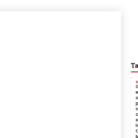
Ta
N
a
l