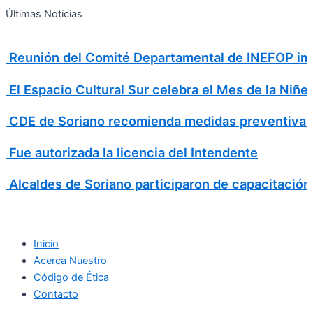
Search
Ir
Search
Últimas Noticias
al
for:
contenido
Reunión del Comité Departamental de INEFOP imp
El Espacio Cultural Sur celebra el Mes de la Niñe
CDE de Soriano recomienda medidas preventivas
Fue autorizada la licencia del Intendente
Alcaldes de Soriano participaron de capacitación
Inicio
Acerca Nuestro
Código de Ética
Contacto