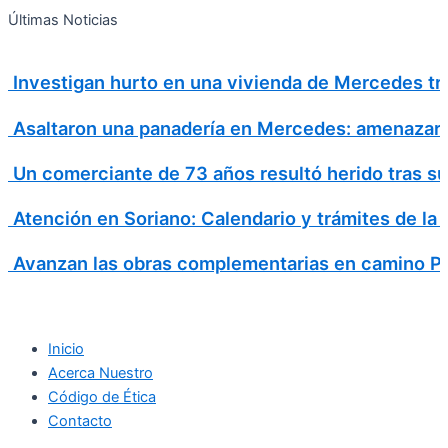
Search
Ir
Search
Últimas Noticias
al
for:
contenido
Investigan hurto en una vivienda de Mercedes tr
Asaltaron una panadería en Mercedes: amenazaron
Un comerciante de 73 años resultó herido tras suf
Atención en Soriano: Calendario y trámites de la 
Avanzan las obras complementarias en camino P
Inicio
Acerca Nuestro
Código de Ética
Contacto