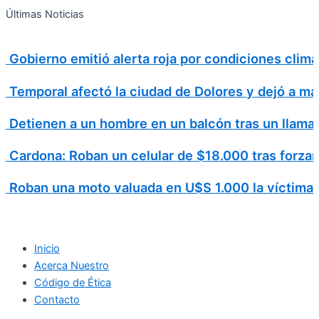
Search
Ir
Search
Últimas Noticias
al
for:
contenido
Gobierno emitió alerta roja por condiciones cli
Temporal afectó la ciudad de Dolores y dejó a má
Detienen a un hombre en un balcón tras un llamad
Cardona: Roban un celular de $18.000 tras forzar
Roban una moto valuada en U$S 1.000 la víctima v
Inicio
Acerca Nuestro
Código de Ética
Contacto