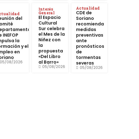
Actualidad
Interés
CDE de
General
ctualidad
El Espacio
eunión del
Soriano
Cultural
omité
recomienda
Sur celebra
epartamental
medidas
el Mes de la
e INEFOP
preventivas
Niñez con
mpulsa la
ante
la
ormación y el
pronósticos
propuesta
mpleo en
de
«Del Libro
oriano
tormentas
al Barro»
05/08/2026
severas
05/08/2026
05/08/2026