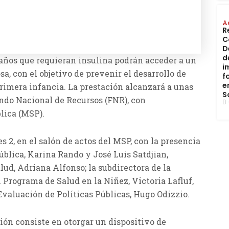
A
R
C
D
d
años que requieran insulina podrán acceder a un
i
a, con el objetivo de prevenir el desarrollo de
f
e
imera infancia. La prestación alcanzará a unas
S
ondo Nacional de Recursos (FNR), con
lica (MSP).
 2, en el salón de actos del MSP, con la presencia
ública, Karina Rando y José Luis Satdjian,
lud, Adriana Alfonso; la subdirectora de la
l Programa de Salud en la Niñez, Victoria Lafluf,
Evaluación de Políticas Públicas, Hugo Odizzio.
ción consiste en otorgar un dispositivo de