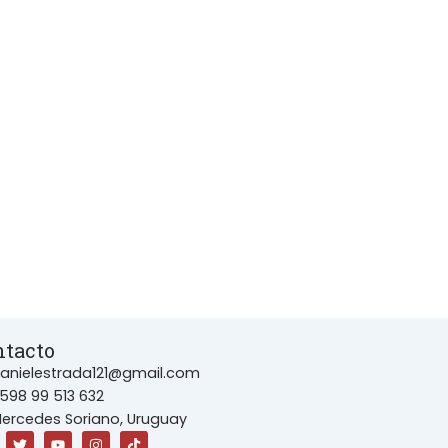
ntacto
anielestrada121@gmail.com
598 99 513 632
ercedes Soriano, Uruguay
T
Y
I