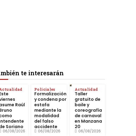
mbién te interesarán
Actualidad
Policiales
Actualidad
Este
Formalización
Taller
viernes
y condena por
gratuito de
asume Raúl
estafa
baile y
Bruno
mediante la
coreografía
como
modalidad
de carnaval
intendente
del falso
en Manzana
de Soriano
accidente
20
06/08/2026
06/08/2026
06/08/2026