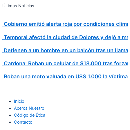
Search
Ir
Search
Últimas Noticias
al
for:
contenido
Gobierno emitió alerta roja por condiciones cli
Temporal afectó la ciudad de Dolores y dejó a má
Detienen a un hombre en un balcón tras un llamad
Cardona: Roban un celular de $18.000 tras forzar
Roban una moto valuada en U$S 1.000 la víctima v
Inicio
Acerca Nuestro
Código de Ética
Contacto